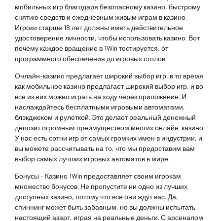
мобильных игр благодаря безопасному казино, быстрому
снятию средств и ежедневным живым играм в казино.
Игроки старше 18 лет должны иметь действительное
удостоверение личности, чтобы использовать казино. Вот
почему каждое вращение в 1Win тестируется, от
программного обеспечения до игровых столов.
Онлайн-казино предлагает широкий выбор игр, в то время
как мобильное казино предлагает широкий выбор игр, и во
все из них можно играть на ходу через приложение. И
наслаждайтесь бесплатными игровыми автоматами,
блэкджеком и рулеткой. Это делает реальный денежный
депозит огромным преимуществом многих онлайн-казино.
У нас есть сотни игр от самых громких имен в индустрии, и
вы можете рассчитывать на то, что мы предоставим вам
выбор самых лучших игровых автоматов в мире.
Бонусы – Казино 1Win предоставляет своим игрокам
множество бонусов. Не пропустите ни одно из лучших
доступных казино, потому что все они ждут вас. Да,
спиннинг может быть забавным, но вы должны испытать
настоящий азарт, играя на реальные деньги. С арсеналом