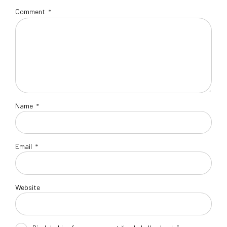
Comment
*
Name
*
Email
*
Website