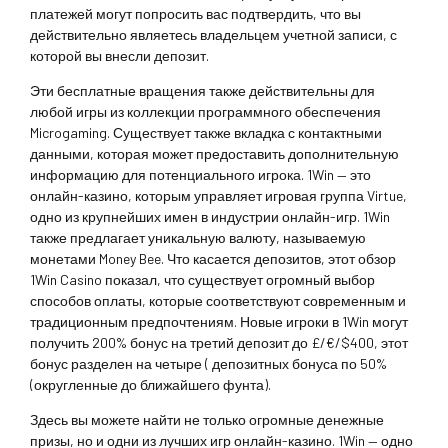
платежей могут попросить вас подтвердить, что вы
действительно являетесь владельцем учетной записи, с
которой вы внесли депозит.
Эти бесплатные вращения также действительны для
любой игры из коллекции программного обеспечения
Microgaming. Существует также вкладка с контактными
данными, которая может предоставить дополнительную
информацию для потенциального игрока. 1Win — это
онлайн-казино, которым управляет игровая группа Virtue,
одно из крупнейших имен в индустрии онлайн-игр. 1Win
также предлагает уникальную валюту, называемую
монетами Money Bee. Что касается депозитов, этот обзор
1Win Casino показал, что существует огромный выбор
способов оплаты, которые соответствуют современным и
традиционным предпочтениям. Новые игроки в 1Win могут
получить 200% бонус на третий депозит до £/€/$400, этот
бонус разделен на четыре ( депозитных бонуса по 50%
(округленные до ближайшего фунта).
Здесь вы можете найти не только огромные денежные
призы, но и одни из лучших игр онлайн-казино. 1Win — одно