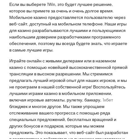
Если вы выберете 1Win, это будет лучшее решение,
которое вы примете за очень и очень долгое время.
Мобильное казино предоставляется пользователю через
веб-сайт, доступный на мобильном телефоне. Наши игры
для казино разрабатываются лучшими и пользующимися
наибольшим доверием разработчиками программного
обеспечения, поэтому вы всегда будете знать, что играете
в самые лучшие игры.
Играйте онлайн с живыми дилерами или в наземном
казино с помощью новейшей высококачественной прямой
трансляции в высоком разрешении. Мы стремимся
предлагать лучший игровой опыт для наших игроков, и мы
не проиграем в нашей собственной игре! Воспользуйтесь
лучшими играми казино в мобильном приложении,
включая игровые автоматы, рулетку, баккару,
1хбет
блэкджек и многое другое. Мы также упрощаем
отслеживание вашего прогресса с помощью ряда
специальных предложений, бесплатных вращений и
других бонусов и подарков, которые мы можем
предложить. Это показывает, что веб-сайт был разработан
в соответствии с действительно высокими стандартами и