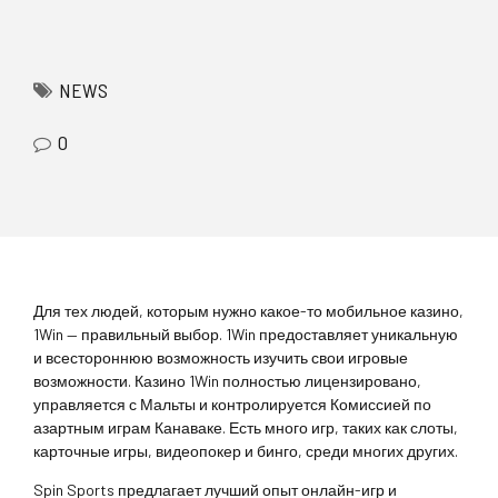
mostbet az casino
pinup
1win
https://rupinup.com/
1 win online
NEWS
0
Для тех людей, которым нужно какое-то мобильное казино,
1Win — правильный выбор. 1Win предоставляет уникальную
и всестороннюю возможность изучить свои игровые
возможности. Казино 1Win полностью лицензировано,
управляется с Мальты и контролируется Комиссией по
азартным играм Канаваке. Есть много игр, таких как слоты,
карточные игры, видеопокер и бинго, среди многих других.
Spin Sports предлагает лучший опыт онлайн-игр и