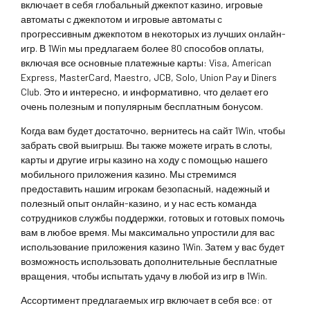
включает в себя глобальный джекпот казино, игровые
автоматы с джекпотом и игровые автоматы с
прогрессивным джекпотом в некоторых из лучших онлайн-
игр. В 1Win мы предлагаем более 80 способов оплаты,
включая все основные платежные карты: Visa, American
Express, MasterCard, Maestro, JCB, Solo, Union Pay и Diners
Club. Это и интересно, и информативно, что делает его
очень полезным и популярным бесплатным бонусом.
Когда вам будет достаточно, вернитесь на сайт 1Win, чтобы
забрать свой выигрыш. Вы также можете играть в слоты,
карты и другие игры казино на ходу с помощью нашего
мобильного приложения казино. Мы стремимся
предоставить нашим игрокам безопасный, надежный и
полезный опыт онлайн-казино, и у нас есть команда
сотрудников службы поддержки, готовых и готовых помочь
вам в любое время. Мы максимально упростили для вас
использование приложения казино 1Win. Затем у вас будет
возможность использовать дополнительные бесплатные
вращения, чтобы испытать удачу в любой из игр в 1Win.
Ассортимент предлагаемых игр включает в себя все: от