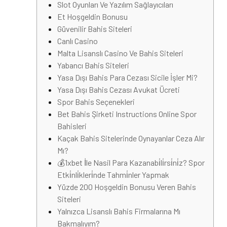
Slot Oyunları Ve Yazılım Sağlayıcıları
Et Hoşgeldin Bonusu
Güvenilir Bahis Siteleri
Canlı Casino
Malta Lisanslı Casino Ve Bahis Siteleri
Yabancı Bahis Siteleri
Yasa Dışı Bahis Para Cezası Sicile İşler Mi?
Yasa Dışı Bahis Cezası Avukat Ücreti
Spor Bahis Seçenekleri
Bet Bahis Şirketi Instructions Online Spor
Bahisleri
Kaçak Bahis Sitelerinde Oynayanlar Ceza Alır
Mı?
💰1xbet İle Nasil Para Kazanabi̇li̇rsi̇ni̇z? Spor
Etki̇nli̇kleri̇nde Tahmi̇nler Yapmak
Yüzde 200 Hoşgeldin Bonusu Veren Bahis
Siteleri
Yalnızca Lisanslı Bahis Firmalarına Mı
Bakmalıyım?