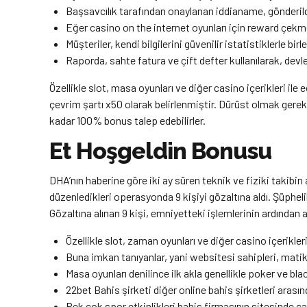
Başsavcılık tarafından onaylanan iddianame, gönderil
Eğer casino on the internet oyunları için reward çek
Müşteriler, kendi bilgilerini güvenilir istatistiklerle b
Raporda, sahte fatura ve çift defter kullanılarak, devlet
Özellikle slot, masa oyunları ve diğer casino içerikleri 
çevrim şartı x50 olarak belirlenmiştir. Dürüst olmak gere
kadar 100% bonus talep edebilirler.
Et Hoşgeldin Bonusu
DHA’nın haberine göre iki ay süren teknik ve fiziki takibin
düzenledikleri operasyonda 9 kişiyi gözaltına aldı. Şüpheli
Gözaltına alınan 9 kişi, emniyetteki işlemlerinin ardından 
Özellikle slot, zaman oyunları ve diğer casino içerikl
Buna imkan tanıyanlar, yani websitesi sahipleri, matikç
Masa oyunları denilince ilk akla genellikle poker ve bl
22bet Bahis şirketi diğer online bahis şirketleri arasın
Pek çok spor etkinlikleri bahis firmasının sitesinde can