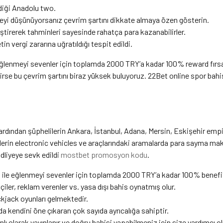
diği Anadolu two.
meyi düşünüyorsanız çevrim şartını dikkate almaya özen gösterin.
irleştirerek tahminleri sayesinde rahatça para kazanabilirler.
in vergi zararına uğratıldığı tespit edildi.
ile eğlenmeyi sevenler için toplamda 2000 TRY’a kadar 100% reward fı
kirse bu çevrim şartını biraz yüksek buluyoruz. 22Bet online spor bah
 ardından şüphelilerin Ankara, İstanbul, Adana, Mersin, Eskişehir empi
lerin electronic vehicles ve araçlarındaki aramalarda para sayma makine
adliyeye sevk edildi
mostbet promosyon kodu
.
eri ile eğlenmeyi sevenler için toplamda 2000 TRY’a kadar 100% benefit
iler, reklam verenler vs. yasa dışı bahis oynatmış olur.
ackjack oyunları gelmektedir.
da kendini öne çıkaran çok sayıda ayrıcalığa sahiptir.
lı olarak yayınlanır ve doğru bahisi yapabilmeniz için size yardımcı ol