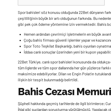
Spor bahisleri söz konusu olduğunda 22Bet dünyanın farklı
çeşitliliğinin büyük bir artı olduğunun farkında. Bu nedenl
gibi pek çok ödeme yöntemine izin vermektedir. Bahis boz
Hemen ardından çevrimiçi işletmelerin en büyük avant
Çoğu bahis firması güvenli işlemler yapar ve kazanc
Spor Toto Teşkilat Başkanlığı, bahis oyunları oynatmak 
İddaa canlı sonuçlar üzerinden yeni bir kupon yapabili
22Bet Türkiye, canlı spor bahisleri konusunda da oldukça 
tüm liglerde ve tüm spor dallarında her gün yüzlerce farklı
maksimize edebiliyorlar. Dilan ve Engin Polat’ın tutukland
ilişkin bir tespit bulunmadığı belirtildi.
Bahis Cezası Memuri
Şüpheli hakkında geçmiş tarihlerde de ilgili birimlerce; 
İhlal gibi suçlardan soruşturma yürütülmüştü. Yapılacak o