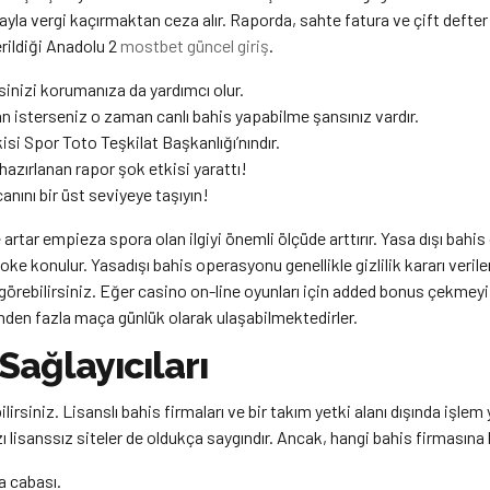
la vergi kaçırmaktan ceza alır. Raporda, sahte fatura ve çift defter ku
rildiği Anadolu 2
mostbet güncel giriş
.
inizi korumanıza da yardımcı olur.
 isterseniz o zaman canlı bahis yapabilme şansınız vardır.
si Spor Toto Teşkilat Başkanlığı’nındır.
azırlanan rapor şok etkisi yarattı!
canını bir üst seviyeye taşıyın!
tar empieza spora olan ilgiyi önemli ölçüde arttırır. Yasa dışı bah
loke konulur. Yasadışı bahis operasyonu genellikle gizlilik kararı veri
 görebilirsiniz. Eğer casino on-line oyunları için added bonus çekme
inden fazla maça günlük olarak ulaşabilmektedirler.
Sağlayıcıları
bilirsiniz. Lisanslı bahis firmaları ve bir takım yetki alanı dışında i
ı lisanssız siteler de oldukça saygındır. Ancak, hangi bahis firmasına 
a cabası.