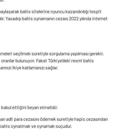
ı paylaşarak bahis sitelerine oyuncu kazandırdığı tespit
ılır. Yasadışı bahis oynamanın cezası 2022 yılında internet
meleri seçilmek suretiyle sorgulama yapılması gerekir.
 oranlar bulunuyor. Fakat Türkiye’deki resmi bahis
rınızı ikiye katlamanızı sağlar.
 kabul ettiğini beyan etmelidir.
n adli para cezasını ödemek suretiyle hapis cezasından
inde bahis oynatmak ve oynamak suçudur.