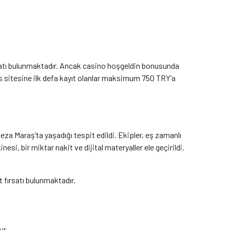
rsatı bulunmaktadır. Ancak casino hoşgeldin bonusunda
is sitesine ilk defa kayıt olanlar maksimum 750 TRY’a
eza Maraş’ta yaşadığı tespit edildi. Ekipler, eş zamanlı
si, bir miktar nakit ve dijital materyaller ele geçirildi.
 fırsatı bulunmaktadır.
ur.