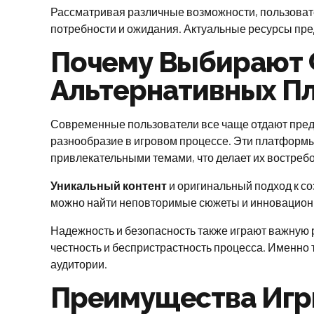
Рассматривая различные возможности, пользоват
потребности и ожидания. Актуальные ресурсы пред
Почему Выбирают 
Альтернативных П
Современные пользователи все чаще отдают пред
разнообразие в игровом процессе. Эти платформ
привлекательными темами, что делает их востреб
Уникальный контент
и оригинальный подход к с
можно найти неповторимые сюжеты и инновацион
Надежность и безопасность также играют важную
честность и беспристрастность процесса. Именно
аудитории.
Преимущества Игр