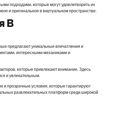
ыми подходами, которые могут удовлетворить их
овое и оригинальное в виртуальном пространстве.
я В
рые предлагают уникальные впечатления и
фектами, интересными механиками и
акторов, которые привлекают внимание. Здесь
ся и увлекательным.
е и прозрачные условия, которые гарантируют
туальных развлекательных платформ среди широкой