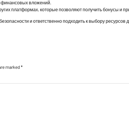
и финансовых вложений.
угих платформах, которые позволяют получить бонусы и пр
безопасности и ответственно подходить к выбору ресурсов 
 are marked *