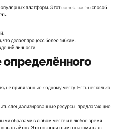
з популярных платформ. Этот
cometa casino
способ
ть.
й.
 что делает процесс более гибким.
ждений личности.
 определённого
, не привязанные к одному месту. Есть несколько
быть специализированные ресурсы, предлагающие
ыми образами в любом месте и в любое время.
овых сайтов. Это позволит вам ознакомиться с