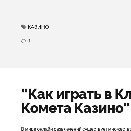
mostbet az casino
pinup
1win
https://rupinup.com/
1 win online
КАЗИНО
0
“Как играть в 
Комета Казино”
В мире онлайн развлечений существует множество