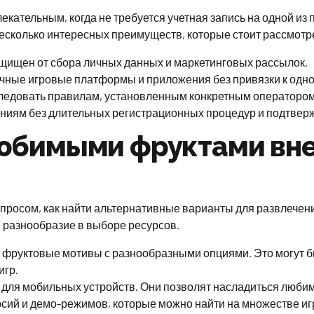
екательным, когда не требуется учетная запись на одной и
есколько интересных преимуществ, которые стоит рассмотре
щищен от сбора личных данных и маркетинговых рассылок.
чные игровые платформы и приложения без привязки к одно
следовать правилам, установленным конкретным оператором,
ниям без длительных регистрационных процедур и подтвер
любимыми фруктами вне
росом, как найти альтернативные варианты для развлечения
я разнообразие в выборе ресурсов.
фруктовые мотивы с разнообразными опциями. Это могут 
игр.
для мобильных устройств. Они позволят насладиться любим
ий и демо-режимов, которые можно найти на множестве игр