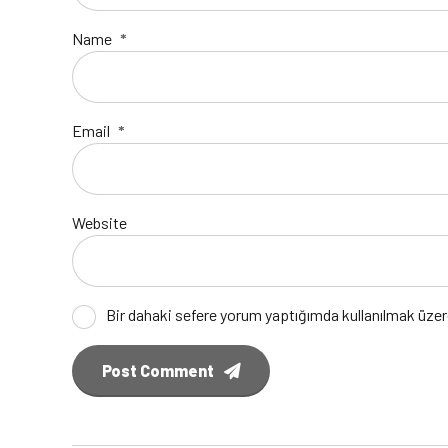
Name
*
Email
*
Website
Bir dahaki sefere yorum yaptığımda kullanılmak üzer
Post Comment