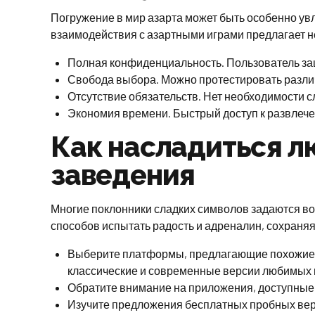
Погружение в мир азарта может быть особенно увл
взаимодействия с азартными играми предлагает н
Полная конфиденциальность. Пользователь за
Свобода выбора. Можно протестировать разли
Отсутствие обязательств. Нет необходимости 
Экономия времени. Быстрый доступ к развлече
Как насладиться 
заведения
Многие поклонники сладких символов задаются воп
способов испытать радость и адреналин, сохраня
Выберите платформы, предлагающие похожие 
классические и современные версии любимых 
Обратите внимание на приложения, доступные 
Изучите предложения бесплатных пробных верс