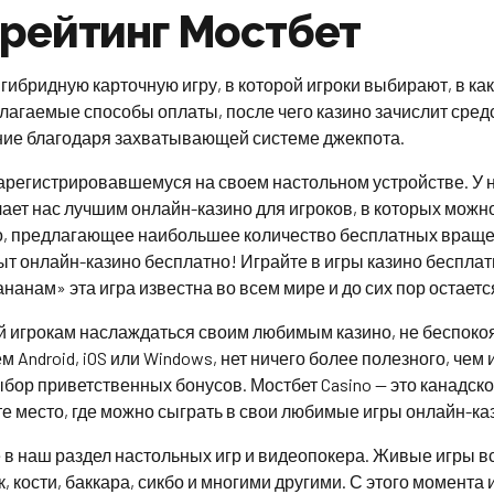
 рейтинг Мостбет
гибридную карточную игру, в которой игроки выбирают, в каку
лагаемые способы оплаты, после чего казино зачислит средс
ие благодаря захватывающей системе джекпота.
, зарегистрировавшемуся на своем настольном устройстве. У 
лает нас лучшим онлайн-казино для игроков, в которых можн
о, предлагающее наибольшее количество бесплатных вращени
ыт онлайн-казино бесплатно! Играйте в игры казино беспла
анам» эта игра известна во всем мире и до сих пор остаетс
 игрокам наслаждаться своим любимым казино, не беспокоя
 Android, iOS или Windows, нет ничего более полезного, чем 
ыбор приветственных бонусов. Мостбет Casino — это канадс
е место, где можно сыграть в свои любимые игры онлайн-кази
е в наш раздел настольных игр и видеопокера. Живые игры в
к, кости, баккара, сикбо и многими другими. С этого момента