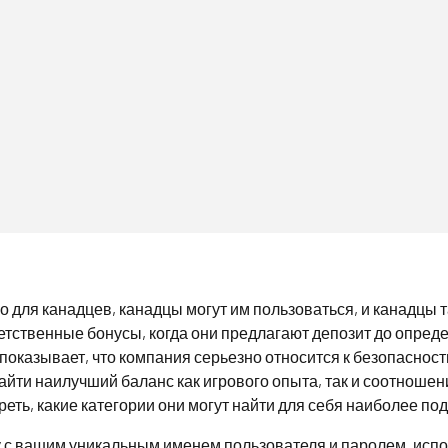
лько для канадцев, канадцы могут им пользоваться, и канад
етственные бонусы, когда они предлагают депозит до опред
оказывает, что компания серьезно относится к безопасност
айти наилучший баланс как игрового опыта, так и соотношен
реть, какие категории они могут найти для себя наиболее п
ему с вашим уникальным именем пользователя и паролем, исп