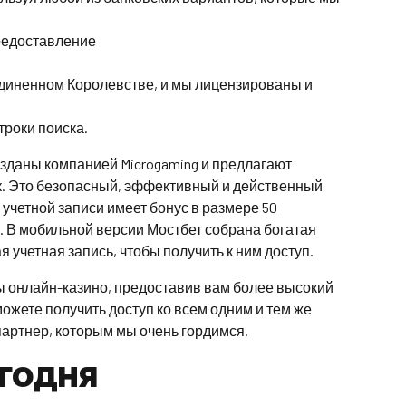
предоставление
единенном Королевстве, и мы лицензированы и
троки поиска.
озданы компанией Microgaming и предлагают
ек. Это безопасный, эффективный и действенный
четной записи имеет бонус в размере 50
. В мобильной версии Мостбет собрана богатая
 учетная запись, чтобы получить к ним доступ.
ры онлайн-казино, предоставив вам более высокий
ожете получить доступ ко всем одним и тем же
партнер, которым мы очень гордимся.
егодня