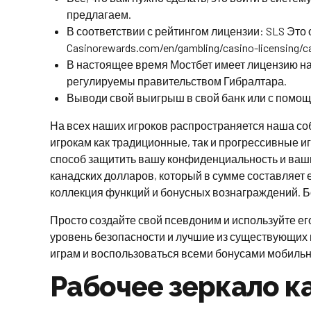
предлагаем.
В соответствии с рейтингом лицензии: SLS Это 
Casinorewards.com/en/gambling/casino-licensing/c
В настоящее время Мостбет имеет лицензию на
регулируемы правительством Гибралтара.
Выводи свой выигрыш в свой банк или с помощ
На всех наших игроков распространяется наша со
игрокам как традиционные, так и прогрессивные и
способ защитить вашу конфиденциальность и ваши
канадских долларов, который в сумме составляет 
коллекция функций и бонусных вознаграждений. Бо
Просто создайте свой псевдоним и используйте ег
уровень безопасности и лучшие из существующих и
играм и воспользоваться всеми бонусами мобильно
Рабочее зеркало к