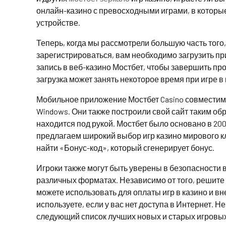
онлайн-казино с превосходными играми, в которые
устройстве.
Теперь, когда мы рассмотрели большую часть того
зарегистрироваться, вам необходимо загрузить пр
запись в веб-казино Мостбет, чтобы завершить про
загрузка может занять некоторое время при игре
Мобильное приложение Мостбет Casino совместимо 
Windows. Они также построили свой сайт таким об
находится под рукой. Мостбет было основано в 200
предлагаем широкий выбор игр казино мирового кл
найти «Бонус-код», который сгенерирует бонус.
Игроки также могут быть уверены в безопасности вс
различных форматах. Независимо от того, решите
можете использовать для оплаты игр в казино и вн
используете, если у вас нет доступа в Интернет. 
следующий список лучших новых и старых игровы