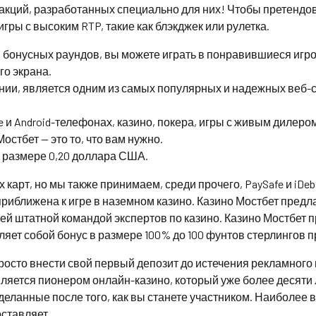
акций, разработанных специально для них! Чтобы претендова
гры с высоким RTP, такие как блэкджек или рулетка.
и бонусных раундов, вы можете играть в понравившиеся иг
о экрана.
нии, является одним из самых популярных и надежных веб-с
 и Android-телефонах, казино, покера, игры с живым дилером,
остбет — это то, что вам нужно.
 размере 0,20 доллара США.
рт, но мы также принимаем, среди прочего, PaySafe и iDebit
приближена к игре в наземном казино. Казино Мостбет пред
ей штатной командой экспертов по казино. Казино Мостбет 
ляет собой бонус в размере 100% до 100 фунтов стерлингов п
просто внести свой первый депозит до истечения рекламного 
вляется пионером онлайн-казино, который уже более десяти 
сделанные после того, как вы станете участником. Наиболе
оставляет.