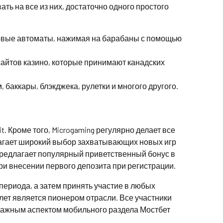
ть на все из них, достаточно одного простого
ровые автоматы, нажимая на барабаны с помощью
айтов казино, которые принимают канадских
 баккары, блэкджека, рулетки и многого другого.
. Кроме того, Microgaming регулярно делает все
лагает широкий выбор захватывающих новых игр
предлагает популярный приветственный бонус в
ри внесении первого депозита при регистрации.
периода, а затем принять участие в любых
лет является пионером отрасли. Все участники
е важным аспектом мобильного раздела Мостбет