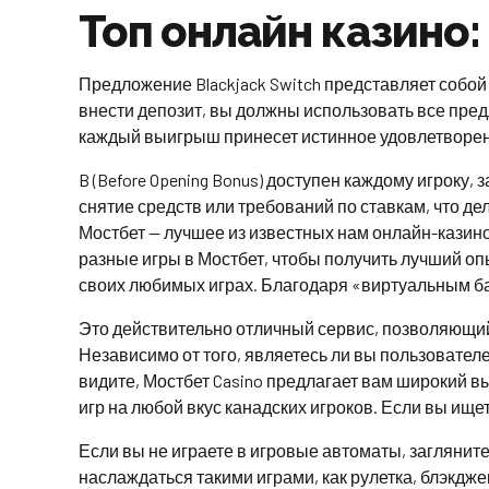
Топ онлайн казино:
Предложение Blackjack Switch представляет собой 
внести депозит, вы должны использовать все пред
каждый выигрыш принесет истинное удовлетворен
B (Before Opening Bonus) доступен каждому игроку
снятие средств или требований по ставкам, что де
Мостбет — лучшее из известных нам онлайн-казин
разные игры в Мостбет, чтобы получить лучший оп
своих любимых играх. Благодаря «виртуальным бан
Это действительно отличный сервис, позволяющий
Независимо от того, являетесь ли вы пользователем
видите, Мостбет Casino предлагает вам широкий в
игр на любой вкус канадских игроков. Если вы ищет
Если вы не играете в игровые автоматы, заглянит
наслаждаться такими играми, как рулетка, блэкдже