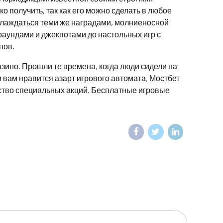
о получить, так как его можно сделать в любое
аслаждаться теми же наградами, молниеносной
раундами и джекпотами до настольных игр с
пов.
азино. Прошли те времена, когда люди сидели на
и вам нравится азарт игрового автомата, Мостбет
ество специальных акций. Бесплатные игровые