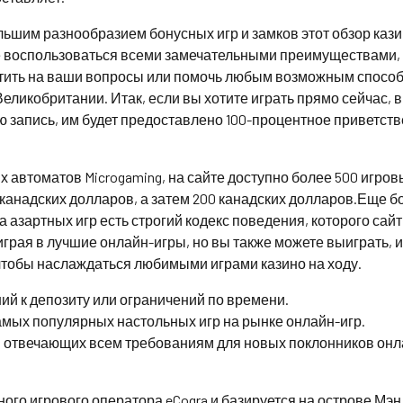
ьшим разнообразием бонусных игр и замков этот обзор казин
е воспользоваться всеми замечательными преимуществами, 
тить на ваши вопросы или помочь любым возможным способо
Великобритании. Итак, если вы хотите играть прямо сейчас,
ную запись, им будет предоставлено 100-процентное приветст
х автоматов Microgaming, на сайте доступно более 500 иг
канадских долларов, а затем 200 канадских долларов.Еще бо
ра азартных игр есть строгий кодекс поведения, которого са
грая в лучшие онлайн-игры, но вы также можете выиграть, и
, чтобы наслаждаться любимыми играми казино на ходу.
ний к депозиту или ограничений по времени.
самых популярных настольных игр на рынке онлайн-игр.
, отвечающих всем требованиям для новых поклонников онла
ого игрового оператора eCogra и базируется на острове Мэн