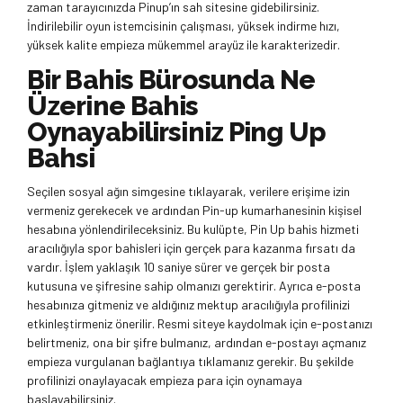
zaman tarayıcınızda Pinup’ın sah sitesine gidebilirsiniz.
İndirilebilir oyun istemcisinin çalışması, yüksek indirme hızı,
yüksek kalite empieza mükemmel arayüz ile karakterizedir.
Bir Bahis Bürosunda Ne
Üzerine Bahis
Oynayabilirsiniz Ping Up
Bahsi
Seçilen sosyal ağın simgesine tıklayarak, verilere erişime izin
vermeniz gerekecek ve ardından Pin-up kumarhanesinin kişisel
hesabına yönlendirileceksiniz. Bu kulüpte, Pin Up bahis hizmeti
aracılığıyla spor bahisleri için gerçek para kazanma fırsatı da
vardır. İşlem yaklaşık 10 saniye sürer ve gerçek bir posta
kutusuna ve şifresine sahip olmanızı gerektirir. Ayrıca e-posta
hesabınıza gitmeniz ve aldığınız mektup aracılığıyla profilinizi
etkinleştirmeniz önerilir. Resmi siteye kaydolmak için e-postanızı
belirtmeniz, ona bir şifre bulmanız, ardından e-postayı açmanız
empieza vurgulanan bağlantıya tıklamanız gerekir. Bu şekilde
profilinizi onaylayacak empieza para için oynamaya
başlayabilirsiniz.