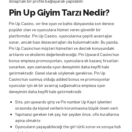
dolaptaki bir profile bağlayarak yapılabilir.
Pin Up Giyim Tarzı Nedir?
Pin Up Casino, on-line oyun ve bahis dünyasında son derece
popüler olan ve oyunculara hizmet veren güvenilir bir
platformdur. Pin Up Casino, oyuncularına çeşitli avantajlar
sunar, ancak bazı dezavantajları da bulunmaktadır. Bu yazıda,
Pin Up Casino’nun müşteri hizmetleri ve destek konusundaki
artılarını ve eksilerini değerlendireceğiz. Pin Upward Casino’nun
bonus empieza promosyonları, oyunculara ek kazanç fırsatları
sunarken, aynı zamanda oyun deneyimini daha keyifli hale
getirmektedir. Genel olarak söylemek gerekirse, Pin Up
Casino’nun sunmuş olduğu added bonus ve promosyonlar
oyuncular için ek bir avantaj sağlamakta empieza oyun
deneyimini daha keyifli hale getirmektedir.
Site, pin upwards giriş ve Pin number Up Kayıt işlemleri
sırasında da kişisel verilerin korunmasına büyük önem verir.
Yapmanız gereken tek şey, her şeyden önce, ofis kurallarına
aşina olmaktır.
Oyuncuların yaşayabileceği the girl türlü sorun ve soruya hızlı