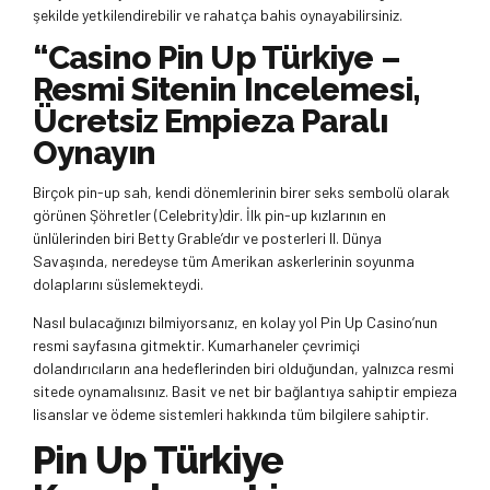
şekilde yetkilendirebilir ve rahatça bahis oynayabilirsiniz.
“Casino Pin Up Türkiye –
Resmi Sitenin Incelemesi,
Ücretsiz Empieza Paralı
Oynayın
Birçok pin-up sah, kendi dönemlerinin birer seks sembolü olarak
görünen Şöhretler (Celebrity)dir. İlk pin-up kızlarının en
ünlülerinden biri Betty Grable’dır ve posterleri II. Dünya
Savaşında, neredeyse tüm Amerikan askerlerinin soyunma
dolaplarını süslemekteydi.
Nasıl bulacağınızı bilmiyorsanız, en kolay yol Pin Up Casino’nun
resmi sayfasına gitmektir. Kumarhaneler çevrimiçi
dolandırıcıların ana hedeflerinden biri olduğundan, yalnızca resmi
sitede oynamalısınız. Basit ve net bir bağlantıya sahiptir empieza
lisanslar ve ödeme sistemleri hakkında tüm bilgilere sahiptir.
Pin Up Türkiye