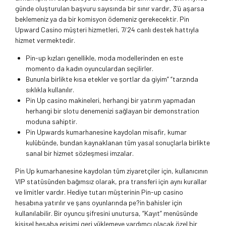
günde oluşturulan başvuru sayısında bir sınır vardır, 3’ü aşarsa
beklemeniz ya da bir komisyon ödemeniz gerekecektir. Pin
Upward Casino müşteri hizmetleri, 7/24 canlı destek hattıyla
hizmet vermektedir.
Pin-up kızları genellikle, moda modellerinden en este
momento da kadın oyunculardan seçilirler.
Bununla birlikte kısa etekler ve şortlar da giyim” “tarzında
sıklıkla kullanılır.
Pin Up casino makineleri, herhangi bir yatırım yapmadan
herhangi bir slotu denemenizi sağlayan bir demonstration
moduna sahiptir.
Pin Upwards kumarhanesine kaydolan misafir, kumar
kulübünde, bundan kaynaklanan tüm yasal sonuçlarla birlikte
sanal bir hizmet sözleşmesi imzalar.
Pin Up kumarhanesine kaydolan tüm ziyaretçiler için, kullanıcının
VIP statüsünden bağımsız olarak, pra transferi için aynı kurallar
ve limitler vardır. Hediye tutarı müşterinin Pin-up casino
hesabına yatırılır ve şans oyunlarında pe?in bahisler için
kullanılabilir. Bir oyuncu şifresini unutursa, “Kayıt” menüsünde
kişisel hesaba erişimi geri yüklemeye yardımcı olacak özel bir