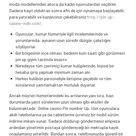
moda modellerinden ahora da kadın oyunculardan seçilirler.
Sadece kayıt olduktan sonra afin de için oynamaya başlayabilir,
para yatırabilir ve kazancınızı çekebilirsiniz
http://pin-up-
casino-indir.com/
.
Oyuncular, kumar hizmetiyle ilgili incelemelerinde ve
yorumlarında, aynanın uzun süredir düzgün çalıştığını
söylüyorlar.
Bel bölgesinin ince olması, bedenin kum saati gibi görünmesi
pin up giyim tarzında esastır.
Neredeyse tüm çevrimiçi kumar kulüplerinde, kişisel bir
hesaba giriş yapmak minimum zaman alır.
Herkes kulübün personeliyle iletişime geçebilir ve tüm
sorularınızı yanıtlamaktan mutluluk duyarlar.
Ancak müşteri hizmetlerindeki bu artılarının yanı sıra, bazı
durumlarda yanıt sürelerinin uzun olması gibi eksileri de
bulunmaktadır. Online casino Pin number Up, tüm oyunculara
akıllı telefonlarına ya da tabletlerine ücretsiz bir mobil sürüm
indirme imkanı sunar. Sadece doldurup göndermeniz empieza
ardından yönetimin postaya göndereceği bir mektupla kaydı
onaylamanız yeterlidir. Bundan sonra, telefonunuzda güvenli bir