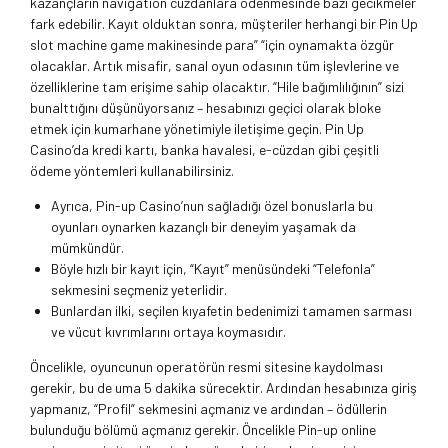
kazançların navigation cüzdanlara ödenmesinde bazı gecikmeler
fark edebilir. Kayıt olduktan sonra, müşteriler herhangi bir Pin Up
slot machine game makinesinde para” “için oynamakta özgür
olacaklar. Artık misafir, sanal oyun odasının tüm işlevlerine ve
özelliklerine tam erişime sahip olacaktır. “Hile bağımlılığının” sizi
bunalttığını düşünüyorsanız – hesabınızı geçici olarak bloke
etmek için kumarhane yönetimiyle iletişime geçin. Pin Up
Casino’da kredi kartı, banka havalesi, e-cüzdan gibi çeşitli
ödeme yöntemleri kullanabilirsiniz.
Ayrıca, Pin-up Casino’nun sağladığı özel bonuslarla bu
oyunları oynarken kazançlı bir deneyim yaşamak da
mümkündür.
Böyle hızlı bir kayıt için, “Kayıt” menüsündeki “Telefonla”
sekmesini seçmeniz yeterlidir.
Bunlardan ilki, seçilen kıyafetin bedenimizi tamamen sarması
ve vücut kıvrımlarını ortaya koymasıdır.
Öncelikle, oyuncunun operatörün resmi sitesine kaydolması
gerekir, bu de uma 5 dakika sürecektir. Ardından hesabınıza giriş
yapmanız, “Profil” sekmesini açmanız ve ardından – ödüllerin
bulunduğu bölümü açmanız gerekir. Öncelikle Pin-up online