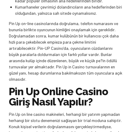
kadar popüler olmasının ana nedenlerinden biridir.
Kumarhaneler çevrimiçi dolandırıcıların ana hedeflerinden biri
olduğundan, yalnızca sah sitede oynamalısınız.
Pin Up on-line casinolarında doğrulama, telefon numarasını ve
bununla birlikte oyuncunun kimliğini onaylamak için gereklidir.
Doğrulamadan sonra, kumar kulübünün bir kullanıcısı çok daha
hızlı para çekebilecek empieza para çekme limitini
artırabilecektir. Pin-UP Casino’da, oyuncuların cüzdanlarını
büyük paralarla doldurmaları için farklı yollar vardır. Bunlar
arasında kulüp içinde düzenlenen, büyük ve küçük pe?in ödüllü
turnuvalar yer almaktadır. Pin Up in Casino turnuvalarının en
güzel yanı, hesap durumlarına bakılmaksızın tüm oyunculara açık
olmasıdır.
Pin Up Online Casino
Giriş Nasıl Yapılır?
Pin Up on line casino makineleri, herhangi bir yatırım yapmadan
herhangi bir slotu denemenizi sağlayan bir trial moduna sahiptir.
Konuk kişisel verilerin doğrulanmasını gerçekleştirmediyse,