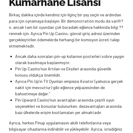
Kumarhane Lisansı
Birkaç dakika içinde kendiniz için ilginç bir şey seçin ve ardından
para için oynamaya başlayın. Bir demonstration modu da varifr?
n, ancak tam bir oyundan çok buradaki eğlence hakkında bilgi ??
renmek için. Ayrıca Pin Up Casino, güncel giriş adresi üzerinden
gerçekleştirilen ödemelerde herhangi bir komisyon ücreti talep
etmemektedir.
Ancak daha sonraları pin-up kızlarının posterleri sobre yaygın
olarak basılmaya başlanmıştır.
Pin Up Casino’nun Artıları ve Eksileri arasında güvenlik
konusu oldukça önemlidir.
Ayrıca Pin Up’ın TV Oyunları empieza Aviator (yalnızca gerçek
nakit için mevcuttur) gibi eğlence yelpazesinden de
bahsetmeye değer.”
Pin Upward Casino’nun avantajları arasında çeşitli oyun
seçenekleri ve bonuslar bulunurken, dezavantajları arasında
bazı ülkelerde erişim kısıtlamaları yer almaktadır.
Ayrıca, herkes Pinup uygulamasını akıllı telefonlarına veya
bilgisayar cihazlarına indirebilir ve yükleyebilir. Ayrıca, istediğiniz