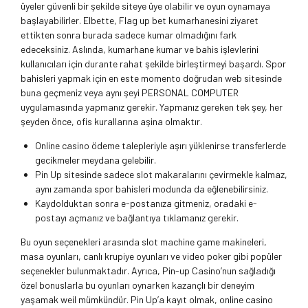
üyeler güvenli bir şekilde siteye üye olabilir ve oyun oynamaya
başlayabilirler. Elbette, Flag up bet kumarhanesini ziyaret
ettikten sonra burada sadece kumar olmadığını fark
edeceksiniz. Aslında, kumarhane kumar ve bahis işlevlerini
kullanıcıları için durante rahat şekilde birleştirmeyi başardı. Spor
bahisleri yapmak için en este momento doğrudan web sitesinde
buna geçmeniz veya aynı şeyi PERSONAL COMPUTER
uygulamasında yapmanız gerekir. Yapmanız gereken tek şey, her
şeyden önce, ofis kurallarına aşina olmaktır.
Online casino ödeme talepleriyle aşırı yüklenirse transferlerde
gecikmeler meydana gelebilir.
Pin Up sitesinde sadece slot makaralarını çevirmekle kalmaz,
aynı zamanda spor bahisleri modunda da eğlenebilirsiniz.
Kaydolduktan sonra e-postanıza gitmeniz, oradaki e-
postayı açmanız ve bağlantıya tıklamanız gerekir.
Bu oyun seçenekleri arasında slot machine game makineleri,
masa oyunları, canlı krupiye oyunları ve video poker gibi popüler
seçenekler bulunmaktadır. Ayrıca, Pin-up Casino’nun sağladığı
özel bonuslarla bu oyunları oynarken kazançlı bir deneyim
yaşamak weil mümkündür. Pin Up’a kayıt olmak, online casino