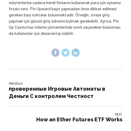
müşterilerine sadece kendi fonlarını kullanarak para için oynama
fırsatı verir. Pin Upward kayıt yapmadan önce dikkat edilmesi
gereken bazı noktalar bulunmaktadır. Örneğin, siteye giriş
yapmak için güncel giriş adresini bulmak gerekebilir. Ayrıca, Pin
Up Casino’nun ödeme yöntemlerinde sınırlı seçenekler bulunması
da kullanıcılar için dezavantaj olabilir.
PREVIOUS
проверенные Игровые Автоматы в
Деньги С контролем Честност
NEXT
How an Ether Futures ETF Works