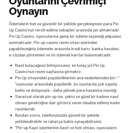
Oyunlarını Çevrimiçi
Oynayın
Ödemelerin hızlı ve güvenilir bir şekilde gerçekleşmesi para Pin
Up Casino’nun tercih edilme sebepleri arasında yer almaktadır.
Pin Up Casino, oyuncularına geniş bir ödeme seçeneği yelpazesi
sunmaktadır. Pin-up casino resmi sitesi üzerinden
yapabileceğiniz ödemeler arasında kredi kartı, banka havalesi,
e-cüzdan yöntemleri ve ön ödemeli kartlar bulunmaktadır.
Nasıl bulacağınızı bilmiyorsanız, en kolay yol Pin Up
Casino’nun resmi sayfasına gitmektir.
Pin Up sitesindeki popülerliklerinin ana nedenlerinden biri -”
“oyuncular arasındaki popülerlik, bu oyunlarda çok sayıda
bahis ve dolayısıyla – daha yüksek para kazanma olasılığı.
Sanatsal olarak pin-up ise, çekici ve güzel bir kadının nasıl
olması gerektiğine dair görüntü veren idealize edilmiş kadın
resimleridir.
Bundan sonra, telefonunuzda güvenli bir şekilde
yetkilendirebilir ve rahatça bahis oynayabilirsiniz.
“Pin-up Kayıt işlemlerinin basit ve hızlı olması, oyuncuların