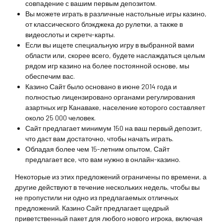
совпадение с вашим первым депозитом.
Вы можете играть в различные настольные игры казино,
от классического блэкджека до рулетки, а также в
видеослоты и скретч-карты.
Если вы ищете специальную игру в выбранной вами
области или, скорее всего, будете наслаждаться целым
рядом игр казино на более постоянной основе, мы
обеспечим вас.
Казино Сайт было основано в июне 2014 года и
полностью лицензировано органами регулирования
азартных игр Канаваке, население которого составляет
около 25 000 человек.
Сайт предлагает минимум 150 на ваш первый депозит,
что даст вам достаточно, чтобы начать играть.
Обладая более чем 15-летним опытом, Сайт
предлагает все, что вам нужно в онлайн-казино.
Некоторые из этих предложений ограничены по времени, а
другие действуют в течение нескольких недель, чтобы вы
не пропустили ни одно из предлагаемых отличных
предложений. Казино Сайт предлагает щедрый
приветственный пакет для любого нового игрока, включая