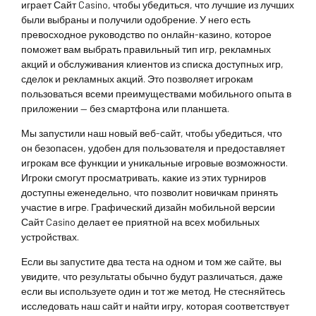
играет Сайт Casino, чтобы убедиться, что лучшие из лучших
были выбраны и получили одобрение. У него есть
превосходное руководство по онлайн-казино, которое
поможет вам выбрать правильный тип игр, рекламных
акций и обслуживания клиентов из списка доступных игр,
сделок и рекламных акций. Это позволяет игрокам
пользоваться всеми преимуществами мобильного опыта в
приложении — без смартфона или планшета.
Мы запустили наш новый веб-сайт, чтобы убедиться, что
он безопасен, удобен для пользователя и предоставляет
игрокам все функции и уникальные игровые возможности.
Игроки смогут просматривать, какие из этих турниров
доступны еженедельно, что позволит новичкам принять
участие в игре. Графический дизайн мобильной версии
Сайт Casino делает ее приятной на всех мобильных
устройствах.
Если вы запустите два теста на одном и том же сайте, вы
увидите, что результаты обычно будут различаться, даже
если вы используете один и тот же метод. Не стесняйтесь
исследовать наш сайт и найти игру, которая соответствует