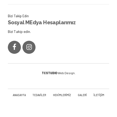
Bizi Takip Edin
Sosyal MEdya Hesaplarımız
Bizi Takip edin.
TCSTUDIO
Web Design.
ANASAYFA
TEDAVİLER
HEKİMLERİMİZ
GALERİ
İLETİŞİM