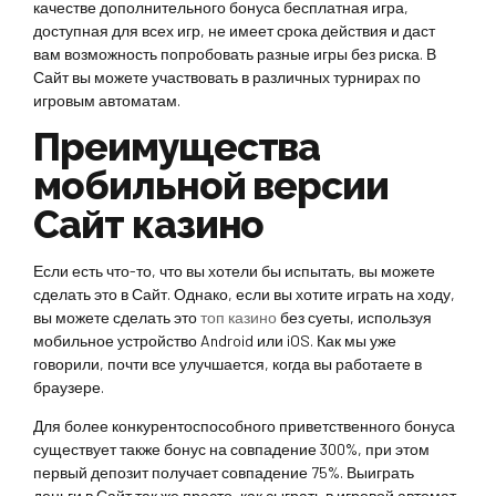
качестве дополнительного бонуса бесплатная игра,
доступная для всех игр, не имеет срока действия и даст
вам возможность попробовать разные игры без риска. В
Сайт вы можете участвовать в различных турнирах по
игровым автоматам.
Преимущества
мобильной версии
Сайт казино
Если есть что-то, что вы хотели бы испытать, вы можете
сделать это в Сайт. Однако, если вы хотите играть на ходу,
вы можете сделать это
топ казино
без суеты, используя
мобильное устройство Android или iOS. Как мы уже
говорили, почти все улучшается, когда вы работаете в
браузере.
Для более конкурентоспособного приветственного бонуса
существует также бонус на совпадение 300%, при этом
первый депозит получает совпадение 75%. Выиграть
деньги в Сайт так же просто, как сыграть в игровой автомат.