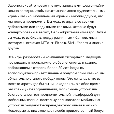
Зарегистрируйте новую учетную запись в лучшем онлайн-
казино сегодня, чтобы начать знакомство с удивительными
играми казино, мобильными играми и многим другим, что
мы можем предложить. Вы можете играть со своими
дебетовыми или кредитными картами, которые будут
конвертированы в валюту Великобритании или евро. Затем
вы можете выбирать между различными банковскими
методами, включая NETeller, Bitcoin, Skrill, Yandex и многие
другие.
Все игры разработаны компанией Microgaming, ведущим
поставщиком программного обеспечения для казино,
работающим в отрасли более 20 лет. Когда вы
воспользуетесь приветственным бонусом спин-казино, вы
обязательно станете победителем. Это означает, что вы
можете играть, где бы вы ни находились, в любое время.
Без границ и без ограничений, мобильные устройства
быстро становятся предпочтительной платформой для
мобильных казино, поскольку пользователи мобильных
устройств ожидают беспрецедентного опыта в казино.
Некоторые из них включают в себя приветственный бонус,