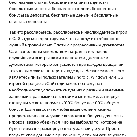
бесплатные спины, бесплатные спины за депозит,
бесплатные монеты, бесплатные ставки, бесплатные
бонусы за депозиты, бесплатные деньги и бесплатные
спины за депозиты.
Так что расслабьтесь, расслабьтесь и наслаждайтесь игрой
в Сайт, где мы гарантируем, что вы получите абсолютно
лучший игровой опыт. Слоты с прогрессивным джекпотом
Сайт заполнены множеством наград, в том числе
случайными выигрышами в денежном джекпоте и
джекпотами, которые запускаются при каждом вращении,
так что вы можете не терять надежды. Независимо от того,
являетесь ли вы пользователем Android, Windows или iOS,
игровой процесс в Сайт одинаков, поэтому нет
необходимости усложнять ситуацию с разными учетными
записями и разными банковскими методами. За первую
ставку вы можете получить 100% бонус до 400% общего
бонуса. Если вы хотите, чтобы ваше онлайн-казино
предоставляло наилучшие возможные бонусы для новых
игроков, важно убедиться, что вы выбрали то, которое не
будет взимать чрезмерную плату за свои услуги. Просто
введите свои данные в приложение, если вы хотите узнать