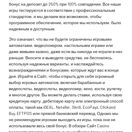
бонус на депозит до 250% при 100% совпадении. Все наши
игры тестируются в соответствии с профессиональным
стандартом, и мы делаем все возможное, чтобы
программное обеспечение, которое мы используем, было
надежным и доступным.
Это означает, что вы не будете ограничены игровыми
автоматами, видеопокером, настольными играми или
даже живыми казино, даже если вы никогда не играли в них
раньше. Вносите и выводите средства, не беспокоясь,
используя надежные варианты, и наслаждайтесь
вознаграждениями и бонусами, которые ждут вас в конце
дня. Играйте в Сайт, чтобы открыть для себя огромный
выбор игровых автоматов, включая барабанные и
видеослоты, видеослоты, видеопокер, кено, кости, рулетку
и многое другое. Вы можете делать ставки, используя свою
кредитную карту, дебетовую карту или электронный способ
оплаты, такой как iDEAL, Neteller, Skrill, EcoPayz, Clickand
Buy, EFTPOS или прямой банковский перевод. Однако мы
не рекомендуем игрокам выходить из игры, пока они не
использовали весь свой бонус. В обзоре Сайт Casino
рассматриваются некоторые из наиболее важных аспектов