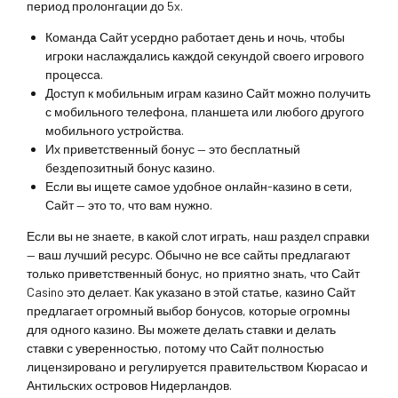
период пролонгации до 5x.
Команда Сайт усердно работает день и ночь, чтобы
игроки наслаждались каждой секундой своего игрового
процесса.
Доступ к мобильным играм казино Сайт можно получить
с мобильного телефона, планшета или любого другого
мобильного устройства.
Их приветственный бонус — это бесплатный
бездепозитный бонус казино.
Если вы ищете самое удобное онлайн-казино в сети,
Сайт — это то, что вам нужно.
Если вы не знаете, в какой слот играть, наш раздел справки
— ваш лучший ресурс. Обычно не все сайты предлагают
только приветственный бонус, но приятно знать, что Сайт
Casino это делает. Как указано в этой статье, казино Сайт
предлагает огромный выбор бонусов, которые огромны
для одного казино. Вы можете делать ставки и делать
ставки с уверенностью, потому что Сайт полностью
лицензировано и регулируется правительством Кюрасао и
Антильских островов Нидерландов.