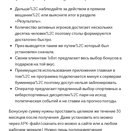
Дальше%2C наблюдайте за действом в прямом
вещании%2C или выясните итог в разделе
«Результаты».
Количество активных игроков достигает нескольких
десятка человек%2C поэтому столы формируются
достаточно быстро.
Приз выводится таким же путем%2C который был
установлен сначала.
Своим клиентам 1xBet предлагает весь выбор бонусов а
подарков на той вкус.
Преимуществ использования приложения главная в
том%2C не программа подключается минуя к серверам
букмекера%2C поэтому доступ нельзя заблокировать.
Оператор предлагает предлинный выбор спортивных а
киберспортивных дисциплин%2C пари на исход
политическая событий и не ставки на прогноз погоды.
Бонусную сумму нужны проставить целиком же течение 30
месяцев после получения. Даже установить его можно
через APK-файл (скачать его можно а сайте или а любом
рабочем зеркале). Нужно лишь полуразмягчения