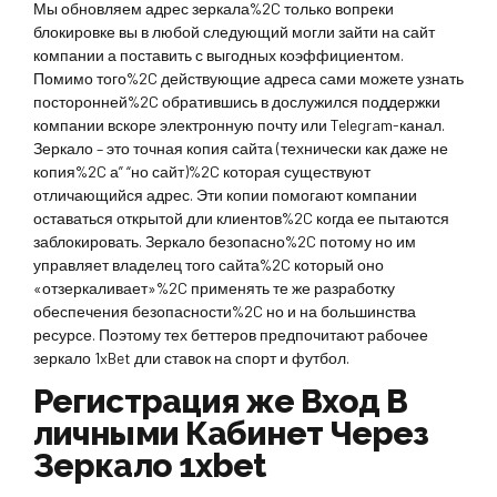
Мы обновляем адрес зеркала%2C только вопреки
блокировке вы в любой следующий могли зайти на сайт
компании а поставить с выгодных коэффициентом.
Помимо того%2C действующие адреса сами можете узнать
посторонней%2C обратившись в дослужился поддержки
компании вскоре электронную почту или Telegram-канал.
Зеркало – это точная копия сайта (технически как даже не
копия%2C а” “но сайт)%2C которая существуют
отличающийся адрес. Эти копии помогают компании
оставаться открытой дли клиентов%2C когда ее пытаются
заблокировать. Зеркало безопасно%2C потому но им
управляет владелец того сайта%2C который оно
«отзеркаливает»%2C применять те же разработку
обеспечения безопасности%2C но и на большинства
ресурсе. Поэтому тех беттеров предпочитают рабочее
зеркало 1xBet дли ставок на спорт и футбол.
Регистрация же Вход В
личными Кабинет Через
Зеркало 1xbet