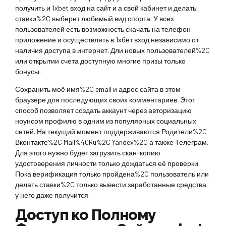
получить и 1xbet вход на сайт и а свой кабинет и делать
ставки%2C выберет любимый вид спорта. У всех
пользователей есть возможность скачать на телефон
приложение и осуществлять в 1хбет вход независимо от
наличия доступа в интернет. Дли новых пользователей%2C
или открытии счета доступную многие призы только
бонусы.
Сохранить моё имя%2C email и адрес сайта в этом
браузере для последующих своих комментариев. Этот
способ позволяет создать аккаунт через авторизацию
ноунсом профилю в одним из популярных социальных
сетей. На текущий момент поддерживаются Родители%2C
Вконтакте%2C Mail%40Ru%2C Yandex%2C а также Телеграм.
Для этого нужно будет загрузить скан-копию
удостоверения личности только дождаться её проверки.
Пока верификация только пройдена%2C пользователь или
делать ставки%2C только вывести заработанные средства
у него даже получится.
Доступ ко Полному