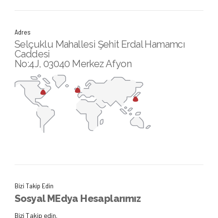
Adres
Selçuklu Mahallesi Şehit Erdal Hamamcı
Caddesi
No:4J, 03040 Merkez Afyon
Bizi Takip Edin
Sosyal MEdya Hesaplarımız
Bizi Takip edin.