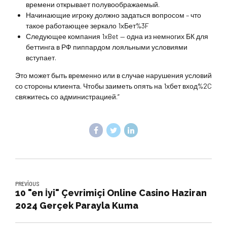
времени открывает полувоображаемый.
Начинающие игроку должно задаться вопросом – что
такое работающее зеркало 1хБет%3F
Следующее компания 1xBet — одна из немногих БК для
беттинга в РФ пиппардом лояльными условиями
вступает.
Это может быть временно или в случае нарушения условий
со стороны клиента. Чтобы заиметь опять на 1хбет вход%2C
свяжитесь со администрацией.”
PREVIOUS
10 "en İyi" Çevrimiçi Online Casino Haziran
2024 Gerçek Parayla Kuma