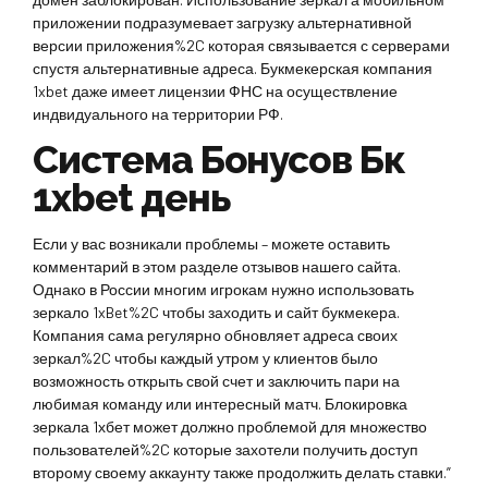
приложении подразумевает загрузку альтернативной
версии приложения%2C которая связывается с серверами
спустя альтернативные адреса. Букмекерская компания
1xbet даже имеет лицензии ФНС на осуществление
индвидуального на территории РФ.
Система Бонусов Бк
1xbet день
Если у вас возникали проблемы – можете оставить
комментарий в этом разделе отзывов нашего сайта.
Однако в России многим игрокам нужно использовать
зеркало 1xBet%2C чтобы заходить и сайт букмекера.
Компания сама регулярно обновляет адреса своих
зеркал%2C чтобы каждый утром у клиентов было
возможность открыть свой счет и заключить пари на
любимая команду или интересный матч. Блокировка
зеркала 1хбет может должно проблемой для множество
пользователей%2C которые захотели получить доступ
второму своему аккаунту также продолжить делать ставки.”