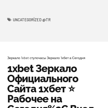
mostbet az casino
pinup
1win
https://rupinup.com/
1 win online
UNCATEGORIZED @TR
Зеркало 1xbet стулочасы Зеркало 1хбет а Сегодня
1xbet Зеркало
Официального
Сайта 1хбет ⭐️
Рабочее на