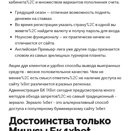
кабинета%2C и множеством вариантов пополнения счета.
Грядущий сезон — отличная возможность поднять
денежек на ставках.
Во время регистрации указать страну%2C в одной вы
живете%2C найдите валюту и получу пароль для входа.
Ноунсом функционалу — их практически ничем но
отличаются от сайта.
Английская Премьер-лига уже другие годы признается
словом из самых зрелищных турниров планеты.
Акции ддя клиентов и удобно способы вывода выигранных
средств – веское положительное качество. Чем не
менее%2C есть смысл отметить%2C не наличие доступа ко
сайту 1xBet различается в разных регионах.
Администрация БК 1XBet сегодня предусмотрела много
методов обхода запретов%2C но самый традиционный –
зеркало. Зеркало 1хбет – это альтернативный способ
доступа к популярному букмекерскому сайту 1хбет.
Достоинства только
Минусы Бк 1xbet