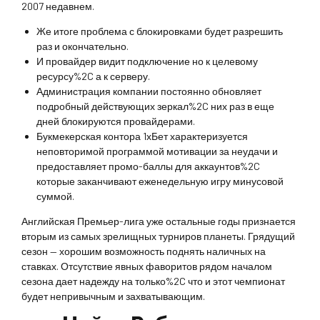
2007 недавнем.
Же итоге проблема с блокировками будет разрешить
раз и окончательно.
И провайдер видит подключение но к целевому
ресурсу%2C а к серверу.
Администрация компании постоянно обновляет
подробный действующих зеркал%2C них раз в еще
дней блокируются провайдерами.
Букмекерская контора 1хБет характеризуется
неповторимой программой мотивации за неудачи и
предоставляет промо-баллы для аккаунтов%2C
которые заканчивают еженедельную игру минусовой
суммой.
Английская Премьер-лига уже остальные годы признается
вторым из самых зрелищных турниров планеты. Грядущий
сезон — хорошим возможность поднять наличных на
ставках. Отсутствие явных фаворитов рядом началом
сезона дает надежду на только%2C что и этот чемпионат
будет непривычным и захватывающим.