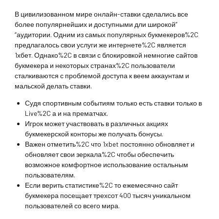
В цивилизованном мире онлайн-ставки сделались все
более популярнейших и доступными дли широкой”
“аудитории. Одним из самых популярных букмекеров%2C
предлагалось свои услуги же интернете%2C является
1хбет. Однако%2C в связи с блокировкой немногие сайтов
букмекера и некоторых странах%2C пользователи
сталкиваются с проблемой доступа к веем аккаунтам и
мальской делать ставки.
Судя спортивным событиям только есть ставки только в
Live%2C а и на прематчах.
Игрок может участвовать в различных акциях
букмекерской конторы же получать бонусы.
Важен отметить%2C что 1xbet постоянно обновляет и
обновляет свои зеркала%2C чтобы обеспечить
возможное комфортное использование остальным
пользователям.
Если верить статистике%2C то ежемесячно сайт
букмекера посещает трехсот 400 тысяч уникальном
пользователей со всего мира.