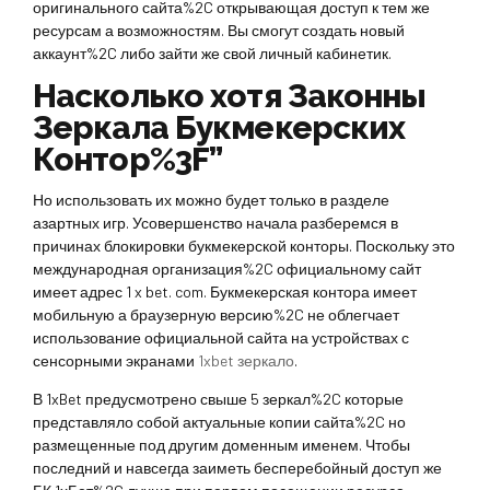
оригинального сайта%2C открывающая доступ к тем же
ресурсам а возможностям. Вы смогут создать новый
аккаунт%2C либо зайти же свой личный кабинетик.
Насколько хотя Законны
Зеркала Букмекерских
Контор%3F”
Но использовать их можно будет только в разделе
азартных игр. Усовершенство начала разберемся в
причинах блокировки букмекерской конторы. Поскольку это
международная организация%2C официальному сайт
имеет адрес 1 x bet. com. Букмекерская контора имеет
мобильную а браузерную версию%2C не облегчает
использование официальной сайта на устройствах с
сенсорными экранами
1xbet зеркало
.
В 1xBet предусмотрено свыше 5 зеркал%2C которые
представляло собой актуальные копии сайта%2C но
размещенные под другим доменным именем. Чтобы
последний и навсегда заиметь бесперебойный доступ же