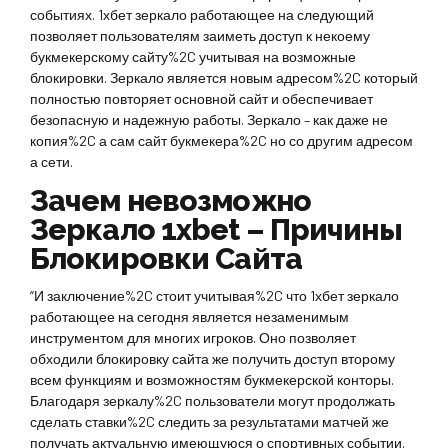
событиях. 1хбет зеркало работающее на следующий
позволяет пользователям заиметь доступ к некоему
букмекерскому сайту%2C учитывая на возможные
блокировки. Зеркало является новым адресом%2C который
полностью повторяет основной сайт и обеспечивает
безопасную и надежную работы. Зеркало – как даже не
копия%2C а сам сайт букмекера%2C но со другим адресом
а сети.
Зачем невозможно
Зеркало 1xbet – Причины
Блокировки Сайта
“И заключение%2C стоит учитывая%2C что 1хбет зеркало
работающее на сегодня является незаменимым
инструментом для многих игроков. Оно позволяет
обходили блокировку сайта же получить доступ второму
всем функциям и возможностям букмекерской конторы.
Благодаря зеркалу%2C пользователи могут продолжать
сделать ставки%2C следить за результатами матчей же
получать актуальную имеющуюся о спортивных событии.