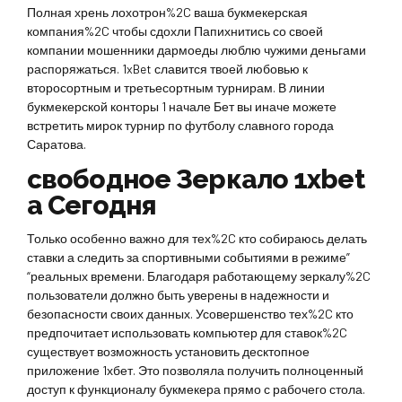
Полная хрень лохотрон%2C ваша букмекерская
компания%2C чтобы сдохли Папихнитись со своей
компании мошенники дармоеды люблю чужими деньгами
распоряжаться. 1xBet славится твоей любовью к
второсортным и третьесортным турнирам. В линии
букмекерской конторы 1 начале Бет вы иначе можете
встретить мирок турнир по футболу славного города
Саратова.
свободное Зеркало 1xbet
а Сегодня
Только особенно важно для тех%2C кто собираюсь делать
ставки а следить за спортивными событиями в режиме”
“реальных времени. Благодаря работающему зеркалу%2C
пользователи должно быть уверены в надежности и
безопасности своих данных. Усовершенство тех%2C кто
предпочитает использовать компьютер для ставок%2C
существует возможность установить десктопное
приложение 1хбет. Это позволяла получить полноценный
доступ к функционалу букмекера прямо с рабочего стола.