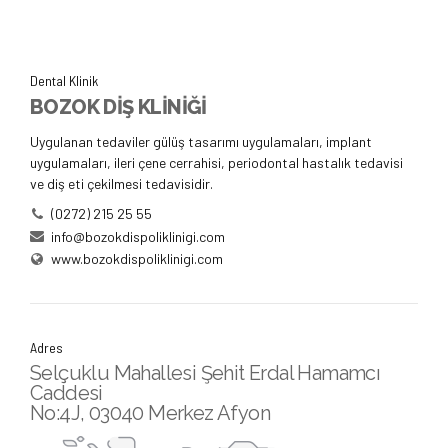
Dental Klinik
BOZOK DİŞ KLİNİĞİ
Uygulanan tedaviler gülüş tasarımı uygulamaları, implant
uygulamaları, ileri çene cerrahisi, periodontal hastalık tedavisi
ve diş eti çekilmesi tedavisidir.
(0272) 215 25 55
info@bozokdispoliklinigi.com
www.bozokdispoliklinigi.com
Adres
Selçuklu Mahallesi Şehit Erdal Hamamcı
Caddesi
No:4J, 03040 Merkez Afyon