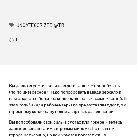
mostbet az casino
pinup
1win
https://rupinup.com/
1 win online
UNCATEGORIZED @TR
0
Вы давно играете в казино игры и желаете попробовать
что-то интересное? Надо попробовать вавада зеркало и
вам откроется большое количество новых возможностей. В
этом году Vavada рабочее зеркало предоставляет доступ к
огромному количеству новых азартных развлечений.
Вы попробовали свои силы в слотах или покере и теперь
заинтересованы этим «игровым миром». Но в вашем
городе нет казино, но вам хочется полагаться на