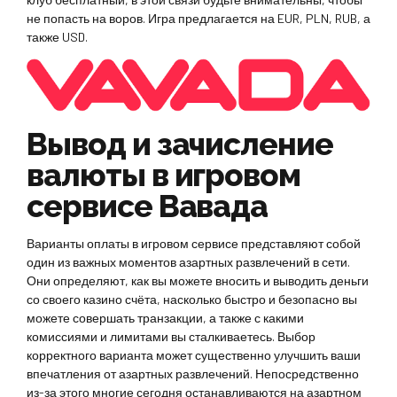
не попасть на воров. Игра предлагается на EUR, PLN, RUB, а
также USD.
Вывод и зачисление
валюты в игровом
сервисе Вавада
Варианты оплаты в игровом сервисе представляют собой
один из важных моментов азартных развлечений в сети.
Они определяют, как вы можете вносить и выводить деньги
со своего казино счёта, насколько быстро и безопасно вы
можете совершать транзакции, а также с какими
комиссиями и лимитами вы сталкиваетесь. Выбор
корректного варианта может существенно улучшить ваши
впечатления от азартных развлечений. Непосредственно
из-за этого многие сегодня останавливаются на азартном