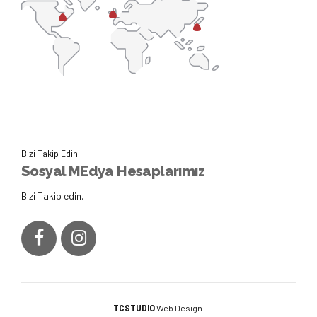
Bizi Takip Edin
Sosyal MEdya Hesaplarımız
Bizi Takip edin.
TCSTUDIO
Web Design.