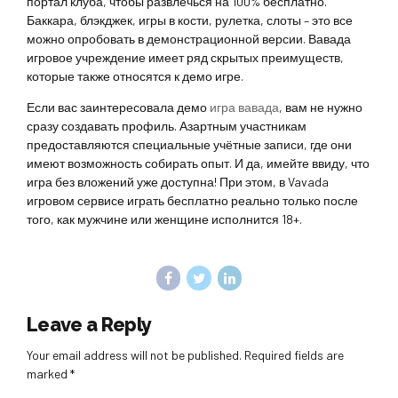
портал клуба, чтобы развлечься на 100% бесплатно.
Баккара, блэкджек, игры в кости, рулетка, слоты – это все
можно опробовать в демонстрационной версии. Вавада
игровое учреждение имеет ряд скрытых преимуществ,
которые также относятся к демо игре.
Если вас заинтересовала демо
игра вавада
, вам не нужно
сразу создавать профиль. Азартным участникам
предоставляются специальные учётные записи, где они
имеют возможность собирать опыт. И да, имейте ввиду, что
игра без вложений уже доступна! При этом, в Vavada
игровом сервисе играть бесплатно реально только после
того, как мужчине или женщине исполнится 18+.
Leave a Reply
Your email address will not be published. Required fields are
marked *