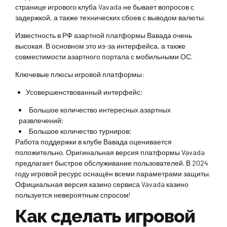
странице игрового клуба Vavada не бывает вопросов с
задержкой, а также технических сбоев с выводом валюты.
Известность в РФ азартной платформы Вавада очень
высокая. В основном это из-за интерфейса, а также
совместимости азартного портала с мобильными ОС.
Ключевые плюсы игровой платформы:
Усовершенствованный интерфейс;
Большое количество интересных азартных
развлечений;
Большое количество турниров;
Работа поддержки в клубе Вавада оценивается
положительно. Оригинальная версия платформы Vavada
предлагает быстрое обслуживание пользователей. В 2024
году игровой ресурс оснащён всеми параметрами защиты.
Официальная версия казино сервиса Vavada казино
пользуется невероятным спросом!
Как сделать игровой