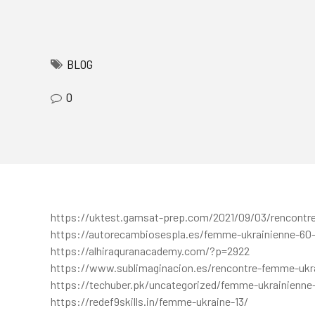
mostbet az casino
pinup
1win
https://rupinup.com/
1 win online
BLOG
0
https://uktest.gamsat-prep.com/2021/09/03/rencontr
https://autorecambiosespla.es/femme-ukrainienne-60-
https://alhiraquranacademy.com/?p=2922
https://www.sublimaginacion.es/rencontre-femme-ukrai
https://techuber.pk/uncategorized/femme-ukrainienne
https://redef9skills.in/femme-ukraine-13/