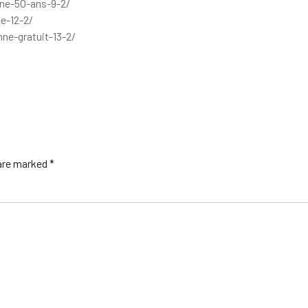
nne-50-ans-9-2/
e-12-2/
ne-gratuit-13-2/
 are marked *