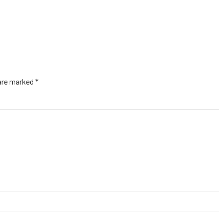
 are marked *