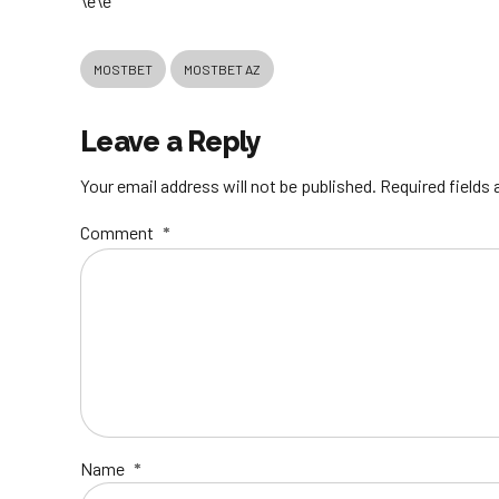
\e\e
MOSTBET
MOSTBET AZ
Leave a Reply
Your email address will not be published. Required fields
Comment
*
Name
*