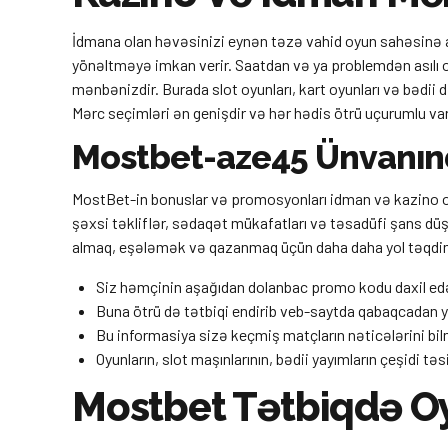
İdmana olan həvəsinizi eynən təzə vahid oyun sahəsinə a
yönəltməyə imkan verir. Saatdan və ya problemdən asıl
mənbənizdir. Burada slot oyunları, kart oyunları və bədii 
Mərc seçimləri ən genişdir və hər hədis ötrü uçurumlu var
Mostbet-aze45 Ünvanın
MostBet-in bonuslar və promosyonları idman və kazino oyu
şəxsi təkliflər, sədaqət mükafatları və təsadüfi şans düşm
almaq, eşələmək və qazanmaq üçün daha daha yol təqdim ed
Siz həmçinin aşağıdan dolanbac promo kodu daxil edə v
Buna ötrü də tətbiqi endirib veb-saytda qabaqcadan ya
Bu informasiya sizə keçmiş matçların nəticələrini bi
Oyunların, slot maşınlarının, bədii yayımların çeşidi təsi
Mostbet Tətbiqdə Oy